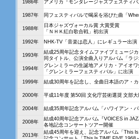
1986年
アメリカ『モンタレージャズフェスティバ
1987年
同フェスティバルで喝采を浴びた曲「When I 
日本ジャズヴォーカル賞 大賞受賞
1988年
「ＮＨＫ紅白歌合戦」初出演
1992年
NHK-TV「音楽は恋人」にレギュラー出演
結成25周年記念タイムファイブミュージ
1993年
同タイトル、公演全曲入りアルバム「ラジ
グレンミラーの生誕地アメリカ・アイオワ
1994年
「グレンミラーフェスティバル」に出演
1999年
結成30周年を記念し、全曲日本語のア・カペラ
2000年
平成11年度 第50回 文化庁芸術選奨 文部
2004年
結成35周年記念アルバム「ハワイアン・
結成40周年記念アルバム『VOICES in JAZZ』T
2008年
各地記念コンサートツアー開催
結成45周年を迎え、記念アルバム「This Is TI
2013年
記念コンサート「This Is TIME FIVE 19