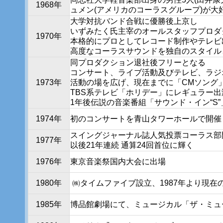
1968年
ュメン(アメリカのコーラスグループ)が大
大学対抗バンド合戦に優勝後上京し
いずみたく氏主宰のオールスタッフプロダクショ
1970年
本格的にプロとしてレコード制作やテレビ
高度なコーラスサウンドを独自のスタイル
同プロダクション退社後フリーとなる
コンサート、ライブ活動及びテレビ、ラジ
1973年
活動の場を広げ、現在までに「CMソング」
TBS系テレビ「ホリデー」にレギュラー出
1年後伝説の音楽番組「サウンド・イン“S
1974年
初のコンサートを青山タワーホールで開催
スイングジャーナル誌人気投票コーラス部
1977年
以後21年連続 通算24回首位に輝く
1976年
東京音楽祭国内大会に出場
1980年
㈱タイムファイブ設立、1987年より現在
1985年
博品館劇場にて、ミュージカル「ザ・ミュ